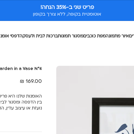
פריט שני ב-35% הנחה!
אוטומטית בקופה, ללא צורך בקופון
ים
איור מתמונה
מפת כוכבים
מסגור תמונות
ברכות לבית ולעסק
הדפסי אומנו
arden in a Vase N°4
מחיר מבצע
169.00 ₪
האומנות שלנו היא פריט
בין הדפסה ומסגור לבי
נועזת או עיצוב עדין, 