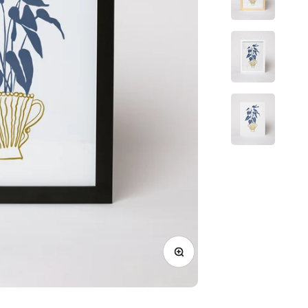
Γ
תקריב