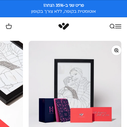
ילוג לתוכן
פריט שני ב-35% הנחה!
אוטומטית בקופה, ללא צורך בקופון
White Space
פתח חיפוש
פתח תפריט ניווט
פתח עגל
תקריב