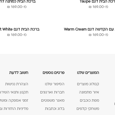
כת הבית דגם Taupe
ברכת הבית כמתנה לח
מחיר מבצע
מחיר מבצע
מ-169.00 ₪
מ-169.00 ₪
הקדשה דגם Warm Cream
ברכת הבית דגם Soft White
מחיר מבצע
מחיר מבצע
מ-169.00 ₪
מ-169.00 ₪
המוצרים שלנו
פרטים נוספים
חשוב לדעת
קטלוג מוצרים
הסיפור שלנו
הצהרת נגישות
איור מתמונה
חברות וארגונים
תקנון ותנאי השירו
מפת כוכבים
מאגר משפטים
זמני אספקה ומשל
משחקי קלפים
בלוג וכתבות
מדיניות החזרות וב