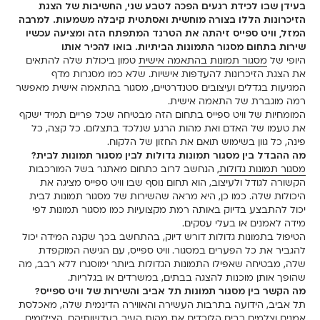
בעידן שבו לכידת רגעים הפכה לטבע שני, החשיבות של הצגת
הזיכרונות הללו בצורה מוחשית ואסתטית קיבלה משמעות. למרבה
המזל, וויט ספייס זיהתה את הטרנד המתפתח הזה ומציעה עכשיו
שירות בתחום מסגור התמונות הביתיות. בואו להכיר אותו
היופי של
מסגור תמונות בהתאמה אישית
טמון ביכולת שלה להתאים
את הצגת הזיכרונות להעדפות אישיות. שלא כמו מסגרות מדף
המגיעות בגדלים ועיצובים סטנדרטיים, מסגור בהתאמה אישית מאפשר
רמה מוגברת של התאמה אישית.
המומחיות של וויט ספייס בתחום הזה מבטיחה שכל פריים תמיד ישקף
את טעמו של האדם ואת מהות הרגע שנלכד בתצלום. כל קצה, כל
פינה, כל גוון בשימוש תואם את החזון של הלקוח.
מה ההבדל בין מסגור תמונות גדולות לבין מסגור תמונות לבית?
מסגור תמונות גדולות
, הנחשב לרוב כתחום מאתגר בשל המורכבות
הקשורה לגודל ולעיצוב, הוא תחום נוסף שבו וויט ספייס מציגה את
היכולות שלה. כמו כן, היא מראה שהשירות של מסגור תמונות לבית
יכול להתבצע בדיוק באותה רמת מקצועיות כמו מסגור תמונות לפי
מידה לאמנים או בעלי עסקים.
הטיפול בתמונות גדולות דורש דיוק, בהתחשב בכך שקנה המידה יכול
להגביר את כל הפערים במסגור. וויט ספייס, עם הגישה המוקפדת
שלה, מבטיחה שאפילו התמונות הגדולות ביותר ימוסגרו ללא רבב, מה
שהופך אותן מוכנות להצגה בבתים, במשרדים או בגלריות.
מה הקשר בין מסגור תמונות תל אביב והשירות של וויט ספייס?
תל אביב, הידועה בתרבות העשירה והאווירה הדינמית שלה, מאכלסת
אמנים וצלמים רבים הלוכדים את מהות העיר בעדשותיהם. הצילומים