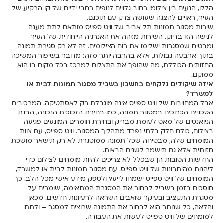
Γ
הללו, הנעים בין צילומי רחוב גלויים לנופים רחבי ידיים של קו הרקיע של
העיר, ראויים להצגה שעושה צדק עם תוכנם.
שירות מסגור תמונות תל אביב של וויט ספייס מותאם לתת מענה
לנישה הזו בדיוק. השירות מזהה את האנרגיה הייחודית של העיר
ומבטיח שמסגרות ישלימו את רוח הצילומים. זה לא רק סגירת תמונה
בתוך ארבעה גבולות, אלא בהרבה יותר מזה: מדובר בשיפור המשיכה
החזותית הכוללת, מה שהופך את התצלום למרכז בכל מקום בו הוא
ממוקם.
איזה שיקולים נלקחים בחשבון בשביל מסגור תמונות לבית או
למשרד?
אבל המחויבות של וויט ספייס אינה מוגבלת רק לאסתטיקה. המרכיבים
הטכניים הכרוכים במסגור תמונה, כמו בחירת הזכוכית הנכונה, הבנת
הניואנסים של מאט לעומת מבריק ובחירת חומרים המונעים פגיעה
בצילום, כולם חלק בלתי נפרד מתהליך המסגור. וויט ספייס, עם צוות
המומחים שלה, מבטיחה שכל תמונה ממוסגרת לא רק תישאר מושכת
חזותית אלא גם תישמר לשנים הבאות.
החדשות הטובות הן שבכלל לא צריכים להיות מומחים לצילום כדי
ליהנות מהיתרונות של וויט ספייס. עם מסגור תמונות לבית או למשרד,
המומחים של וויט ספייס ישמחו לייעץ ולספק מידע אישי מכל הלב. כך
חוסכים בזמן בשביל לבחור את המסגרת המתאימה, שומרים על
מסגרת התקציב ובעיקר שואבים השראה לרעיונות חדשים. מכאן
והלאה, כל שנותר הוא לבחור את התמונה שרוצים למסגר – ולתת
למומחים של וויט ספייס לעשות את העבודה.