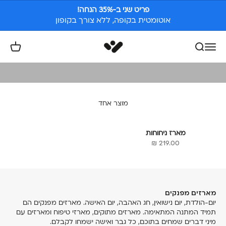
מארזים מפנקים
ילוג לתוכן
פריט שני ב-35% הנחה!
אוטומטית בקופה, ללא צורך בקופון
מגוון מארזים מיוחדים המשלבים את המותגים: סבון, אוטלו וספייסהאוס.
אצלנו לא יוצאים לידי חובה בבחירת מתנה! שילוב אולטימטיבי בין פריט
White Space
פתח חיפוש
פתח תפריט ניווט
פתח עגל
אישי ו/או מארז מקורי שיקלע לכל טעם. המוצרים מדורגים על פי
הנמכר ביותר ומתעדכנים בזמן אמת. תהנו!
מוצר אחד
מארז ניחוחות
מחיר מבצע
219.00 ₪
מארזים מפנקים
יום-הולדת, יום נישואין, חג האהבה, יום האישה. מארזים מפנקים הם
תמיד המתנה המתאימה. מארזים מתוקים, מארזי טיפוח ומארזים עם
מיני דברים שמחים בתוכם, כל גבר ואישה ישמחו לקבלם.